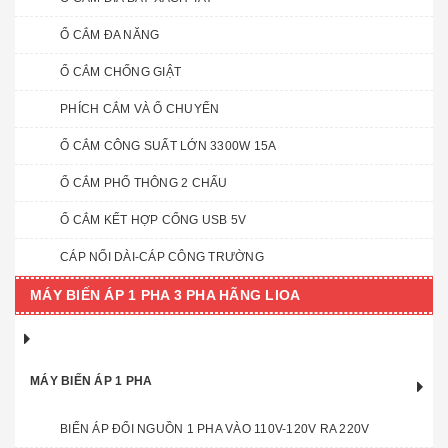
Ổ CẮM ĐA NĂNG
Ổ CẮM CHỐNG GIẬT
PHÍCH CẮM VÀ Ổ CHUYỂN
Ổ CẮM CÔNG SUẤT LỚN 3300W 15A
Ổ CẮM PHỔ THÔNG 2 CHẤU
Ổ CẮM KẾT HỢP CỔNG USB 5V
CÁP NỐI DÀI-CÁP CÔNG TRƯỜNG
MÁY BIẾN ÁP 1 PHA 3 PHA HÃNG LIOA
MÁY BIẾN ÁP 1 PHA
BIẾN ÁP ĐỔI NGUỒN 1 PHA VÀO 110V-120V RA 220V