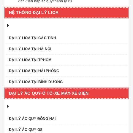
kích điện nạp ắc quy thanh lý cũ
HỆ THỐNG ĐẠI LÝ LIOA
ĐẠI LÝ LIOA TẠI CÁC TỈNH
ĐẠI LÝ LIOA TẠI HÀ NỘI
ĐẠI LÝ LIOA TẠI TPHCM
ĐẠI LÝ LIOA TẠI HẢI PHÒNG
ĐẠI LÝ LIOA TẠI BÌNH DƯƠNG
ĐẠI LÝ ẮC QUY-Ô TÔ-XE MÁY-XE ĐIỆN
ĐẠI LÝ ẮC QUY ĐỒNG NAI
ĐẠI LÝ ẮC QUY GS