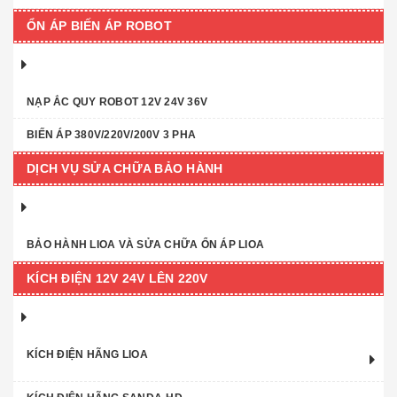
ỔN ÁP BIẾN ÁP ROBOT
NẠP ẮC QUY ROBOT 12V 24V 36V
BIẾN ÁP 380V/220V/200V 3 PHA
DỊCH VỤ SỬA CHỮA BẢO HÀNH
BẢO HÀNH LIOA VÀ SỬA CHỮA ỔN ÁP LIOA
KÍCH ĐIỆN 12V 24V LÊN 220V
KÍCH ĐIỆN HÃNG LIOA