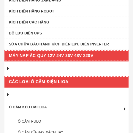
KÍCH ĐIỆN HÃNG SANDA-HD
KÍCH ĐIỆN HÃNG ROBOT
KÍCH ĐIỆN CÁC HÃNG
BỘ LƯU ĐIỆN UPS
SỬA CHỮA BẢO HÀNH KÍCH ĐIỆN LƯU ĐIỆN INVERTER
MÁY NẠP ẮC QUY 12V 24V 36V 48V 220V
CÁC LOẠI Ổ CẮM ĐIỆN LIOA
Ổ CẮM KÉO DÀI LIOA
Ổ CẮM RULO
Ổ CẮM ĐĨA BAY XÁCH TAY