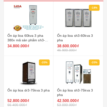
-18%
Ổn áp lioa 60kva 3 pha
Ổn áp lioa sh3-60kva 3
380v mã sản phẩm sh3-
pha
60kii
34.800.000₫
38.600.000₫
46.900.000₫
-20%
-20%
Ổn áp lioa dr3-75kva 3 pha
Ổn áp lioa sh3-75kva 3
pha
52.800.000₫
42.500.000₫
66.400.000₫
53.000.000₫