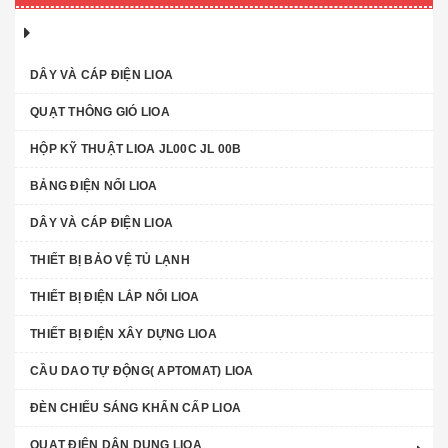
DÂY VÀ CÁP ĐIỆN LIOA
QUẠT THÔNG GIÓ LIOA
HỘP KỸ THUẬT LIOA JL00C JL 00B
BẢNG ĐIỆN NỔI LIOA
DÂY VÀ CÁP ĐIỆN LIOA
THIẾT BỊ BẢO VỆ TỦ LẠNH
THIẾT BỊ ĐIỆN LẮP NỔI LIOA
THIẾT BỊ ĐIỆN XÂY DỰNG LIOA
CẦU DAO TỰ ĐỘNG( APTOMAT) LIOA
ĐÈN CHIẾU SÁNG KHẨN CẤP LIOA
QUẠT ĐIỆN DÂN DỤNG LIOA