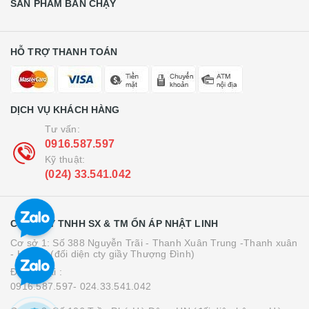
SẢN PHẨM BÁN CHẠY
HỖ TRỢ THANH TOÁN
DỊCH VỤ KHÁCH HÀNG
Tư vấn:
0916.587.597
Kỹ thuật:
(024) 33.541.042
CÔNG TY TNHH SX & TM ỔN ÁP NHẬT LINH
Cơ sở 1: Số 388 Nguyễn Trãi - Thanh Xuân Trung -Thanh xuân
- Hà Nội (đối diện cty giầy Thượng Đình)
Điện thoại :
0916.587.597- 024.33.541.042