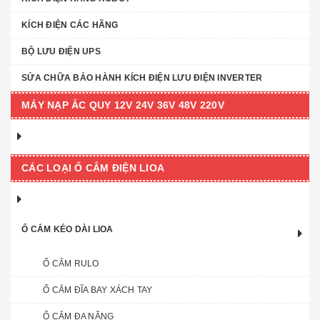
KÍCH ĐIỆN CÁC HÃNG
BỘ LƯU ĐIỆN UPS
SỬA CHỮA BẢO HÀNH KÍCH ĐIỆN LƯU ĐIỆN INVERTER
MÁY NẠP ẮC QUY 12V 24V 36V 48V 220V
CÁC LOẠI Ổ CẮM ĐIỆN LIOA
Ổ CẮM KÉO DÀI LIOA
Ổ CẮM RULO
Ổ CẮM ĐĨA BAY XÁCH TAY
Ổ CẮM ĐA NĂNG