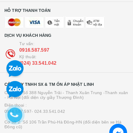
HỖ TRỢ THANH TOÁN
DỊCH VỤ KHÁCH HÀNG
Tư vấn:
0916.587.597
Kỹ thuật:
(024) 33.541.042
CÔNG TY TNHH SX & TM ỔN ÁP NHẬT LINH
Cơ sở 1: Số 388 Nguyễn Trãi - Thanh Xuân Trung -Thanh xuân
- Hà Nội (đối diện cty giầy Thượng Đình)
Điện thoại :
0916.587.597- 024.33.541.042
Cơ sở 2: Số 106 Trần Phú-Hà Đông-HN (đối diện bên xe Hà
Đông cũ)