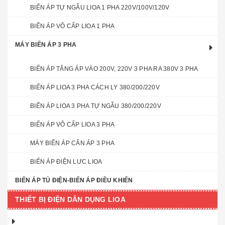
BIẾN ÁP TỰ NGẪU LIOA 1 PHA 220V/100V/120V
BIẾN ÁP VÔ CẤP LIOA 1 PHA
MÁY BIẾN ÁP 3 PHA
BIẾN ÁP TĂNG ÁP VÀO 200V, 220V 3 PHA RA 380V 3 PHA
BIẾN ÁP LIOA 3 PHA CÁCH LY 380/200/220V
BIẾN ÁP LIOA 3 PHA TỰ NGẪU 380/200/220V
BIẾN ÁP VÔ CẤP LIOA 3 PHA
MÁY BIẾN ÁP CÂN ÁP 3 PHA
BIẾN ÁP ĐIỆN LƯC LIOA
BIẾN ÁP TỦ ĐIỆN-BIẾN ÁP ĐIỀU KHIỂN
THIẾT BỊ ĐIỆN DÂN DỤNG LIOA