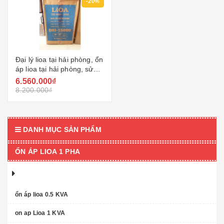
-20%
Đại lý lioa tại hải phòng, ổn
áp lioa tại hải phòng, sửa
lioa, bảo hành lioa , lh
6.560.000₫
0982057799
8.200.000₫
DANH MỤC SẢN PHẨM
ỔN ÁP LIOA 1 PHA
ổn áp lioa 0.5 KVA
on ap Lioa 1 KVA