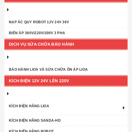
NẠP ẮC QUY ROBOT 12V 24V 36V
BIẾN ÁP 380V/220V/200V 3 PHA
DỊCH VỤ SỬA CHỮA BẢO HÀNH
BẢO HÀNH LIOA VÀ SỬA CHỮA ỔN ÁP LIOA
KÍCH ĐIỆN 12V 24V LÊN 220V
KÍCH ĐIỆN HÃNG LIOA
KÍCH ĐIỆN HÃNG SANDA-HD
KÍCH ĐIỆN HÃNG ROBOT