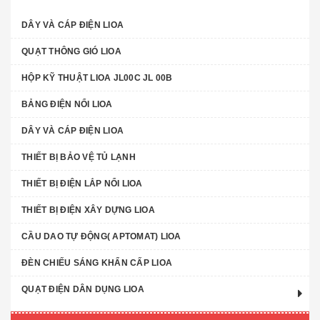
DÂY VÀ CÁP ĐIỆN LIOA
QUẠT THÔNG GIÓ LIOA
HỘP KỸ THUẬT LIOA JL00C JL 00B
BẢNG ĐIỆN NỔI LIOA
DÂY VÀ CÁP ĐIỆN LIOA
THIẾT BỊ BẢO VỆ TỦ LẠNH
THIẾT BỊ ĐIỆN LẮP NỔI LIOA
THIẾT BỊ ĐIỆN XÂY DỰNG LIOA
CẦU DAO TỰ ĐỘNG( APTOMAT) LIOA
ĐÈN CHIẾU SÁNG KHẨN CẤP LIOA
QUẠT ĐIỆN DÂN DỤNG LIOA