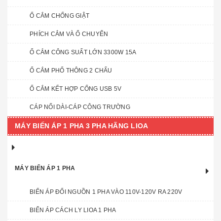
Ổ CẮM CHỐNG GIẬT
PHÍCH CẮM VÀ Ổ CHUYỂN
Ổ CẮM CÔNG SUẤT LỚN 3300W 15A
Ổ CẮM PHỔ THÔNG 2 CHẤU
Ổ CẮM KẾT HỢP CỔNG USB 5V
CÁP NỐI DÀI-CÁP CÔNG TRƯỜNG
MÁY BIẾN ÁP 1 PHA 3 PHA HÃNG LIOA
MÁY BIẾN ÁP 1 PHA
BIẾN ÁP ĐỔI NGUỒN 1 PHA VÀO 110V-120V RA 220V
BIẾN ÁP CÁCH LY LIOA 1 PHA