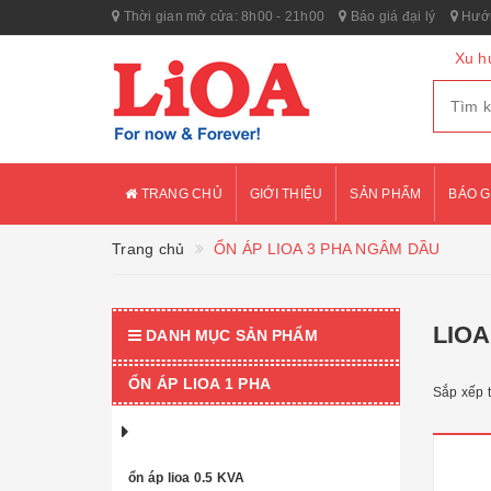
Thời gian mở cửa: 8h00 - 21h00
Báo giá đại lý
Hướn
Xu h
TRANG CHỦ
GIỚI THIỆU
SẢN PHẨM
BÁO G
Trang chủ
ỔN ÁP LIOA 3 PHA NGÂM DẦU
LIOA
DANH MỤC SẢN PHẨM
ỔN ÁP LIOA 1 PHA
Sắp xếp 
ổn áp lioa 0.5 KVA