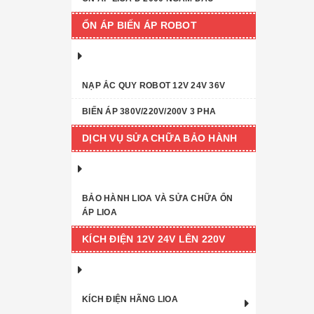
ỔN ÁP BIẾN ÁP ROBOT
NẠP ẮC QUY ROBOT 12V 24V 36V
BIẾN ÁP 380V/220V/200V 3 PHA
DỊCH VỤ SỬA CHỮA BẢO HÀNH
BẢO HÀNH LIOA VÀ SỬA CHỮA ỔN
ÁP LIOA
KÍCH ĐIỆN 12V 24V LÊN 220V
KÍCH ĐIỆN HÃNG LIOA