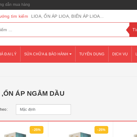
g dẫn mua hàng
ướng tìm kiếm
LIOA, ỔN ÁP LIOA, BIẾN ÁP LIOA...
IÁ ĐẠI LÝ
SỬA CHỮA & BẢO HÀNH
TUYỂN DỤNG
DỊCH VỤ
 ,ỔN ÁP NGÂM DẦU
theo:
-25%
-25%