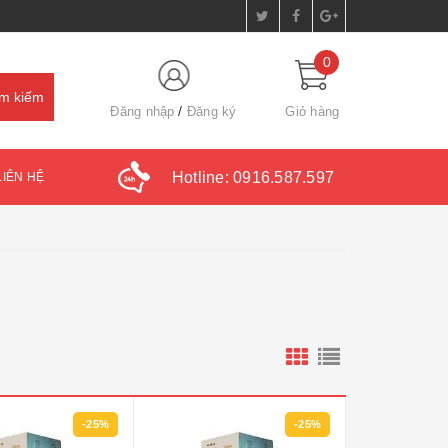
0
Đăng nhập
Đăng ký
Giỏ hàng
Hotline:
0916.587.597
LIÊN HỆ
-25%
-25%