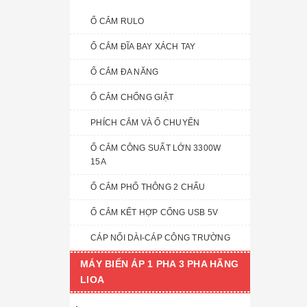
Ổ CẮM RULO
Ổ CẮM ĐĨA BAY XÁCH TAY
Ổ CẮM ĐA NĂNG
Ổ CẮM CHỐNG GIẬT
PHÍCH CẮM VÀ Ổ CHUYỂN
Ổ CẮM CÔNG SUẤT LỚN 3300W
15A
Ổ CẮM PHỔ THÔNG 2 CHẤU
Ổ CẮM KẾT HỢP CỔNG USB 5V
CÁP NỐI DÀI-CÁP CÔNG TRƯỜNG
MÁY BIẾN ÁP 1 PHA 3 PHA HÃNG
LIOA