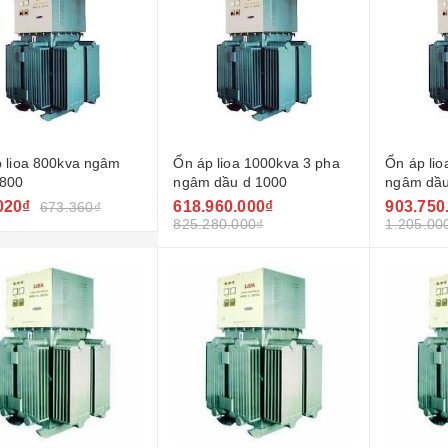
 lioa 800kva ngâm
Ổn áp lioa 1000kva 3 pha
Ổn áp lio
d800
ngâm dầu d 1000
ngâm dầu 
1500kw
020₫
618.960.000₫
903.750
673.360₫
825.280.000₫
1.205.00