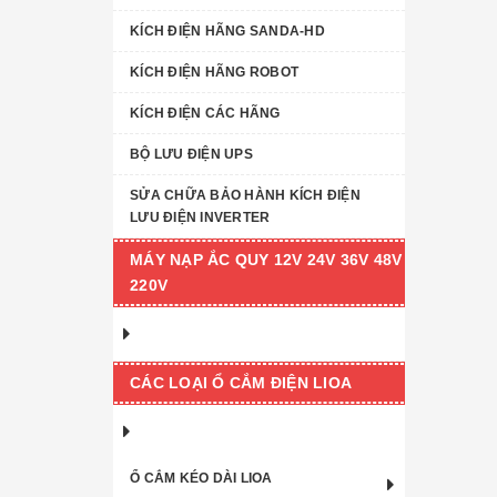
KÍCH ĐIỆN HÃNG SANDA-HD
KÍCH ĐIỆN HÃNG ROBOT
KÍCH ĐIỆN CÁC HÃNG
BỘ LƯU ĐIỆN UPS
SỬA CHỮA BẢO HÀNH KÍCH ĐIỆN
LƯU ĐIỆN INVERTER
MÁY NẠP ẮC QUY 12V 24V 36V 48V
220V
CÁC LOẠI Ổ CẮM ĐIỆN LIOA
Ổ CẮM KÉO DÀI LIOA