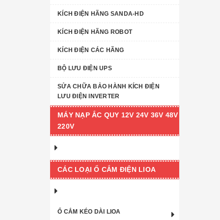
KÍCH ĐIỆN HÃNG SANDA-HD
KÍCH ĐIỆN HÃNG ROBOT
KÍCH ĐIỆN CÁC HÃNG
BỘ LƯU ĐIỆN UPS
SỬA CHỮA BẢO HÀNH KÍCH ĐIỆN
LƯU ĐIỆN INVERTER
MÁY NẠP ẮC QUY 12V 24V 36V 48V
220V
CÁC LOẠI Ổ CẮM ĐIỆN LIOA
Ổ CẮM KÉO DÀI LIOA