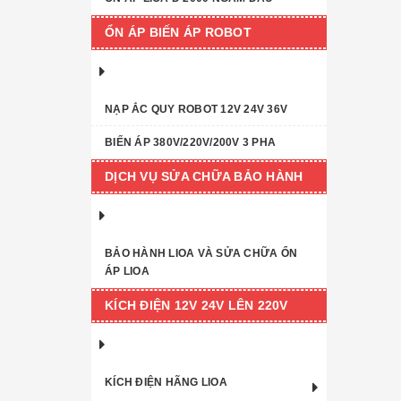
ỔN ÁP BIẾN ÁP ROBOT
NẠP ẮC QUY ROBOT 12V 24V 36V
BIẾN ÁP 380V/220V/200V 3 PHA
DỊCH VỤ SỬA CHỮA BẢO HÀNH
BẢO HÀNH LIOA VÀ SỬA CHỮA ỔN
ÁP LIOA
KÍCH ĐIỆN 12V 24V LÊN 220V
KÍCH ĐIỆN HÃNG LIOA