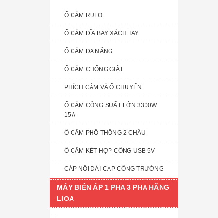
Ổ CẮM RULO
Ổ CẮM ĐĨA BAY XÁCH TAY
Ổ CẮM ĐA NĂNG
Ổ CẮM CHỐNG GIẬT
PHÍCH CẮM VÀ Ổ CHUYỂN
Ổ CẮM CÔNG SUẤT LỚN 3300W
15A
Ổ CẮM PHỔ THÔNG 2 CHẤU
Ổ CẮM KẾT HỢP CỔNG USB 5V
CÁP NỐI DÀI-CÁP CÔNG TRƯỜNG
MÁY BIẾN ÁP 1 PHA 3 PHA HÃNG
LIOA