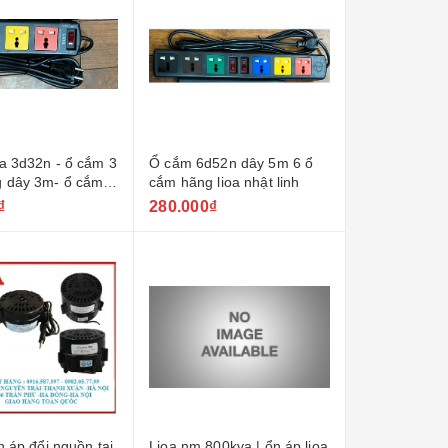
a 3d32n - ổ cắm 3
Ổ cắm 6d52n dây 5m 6 ổ
g dây 3m- ổ cắm 3
cắm hãng lioa nhật linh
g dài 3m
₫
280.000₫
ến áp đổi nguồn tại
Lioa nm 800kva | ổn áp lioa