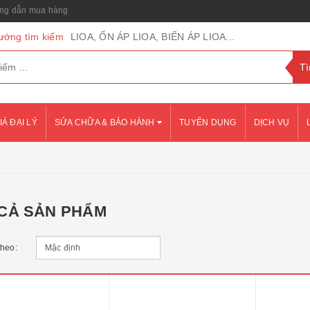
g dẫn mua hàng
ướng tìm kiếm
LIOA, ỔN ÁP LIOA, BIẾN ÁP LIOA...
IÁ ĐẠI LÝ
SỬA CHỮA & BẢO HÀNH
TUYỂN DỤNG
DỊCH VỤ
 CẢ SẢN PHẨM
theo: