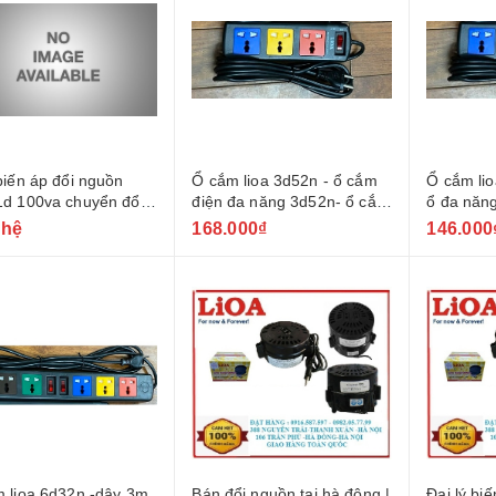
biến áp đổi nguồn
Ổ cắm lioa 3d52n - ổ cắm
Ổ cắm lio
d 100va chuyển đổi
điện đa năng 3d52n- ổ cắm
ổ đa năn
sang 100v 110v 120v
3 chấu đa năng dài 5m
lỗ đa năn
 hệ
168.000₫
146.000
 lioa 6d32n -dây 3m
Bán đổi nguồn tại hà đông |
Đại lý bi