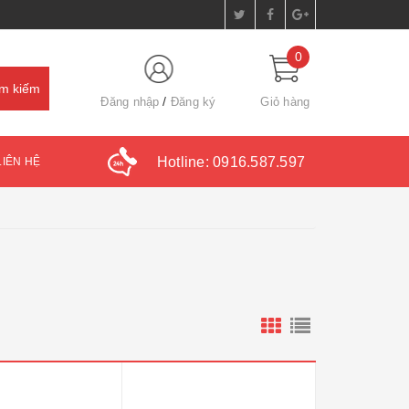
0
Đăng nhập
Đăng ký
Giỏ hàng
Hotline:
0916.587.597
LIÊN HỆ