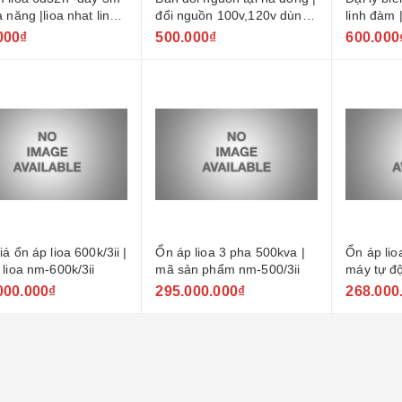
 năng |lioa nhat linh
đổi nguồn 100v,120v dùng
linh đàm 
i-2024
cho nồi cơm tại hà đông
nguồn tạ
000₫
500.000₫
600.000
á ổn áp lioa 600k/3ii |
Ổn áp lioa 3 pha 500kva |
Ổn áp lio
 lioa nm-600k/3ii
mã sản phẩm nm-500/3ii
máy tự đ
400kii
000.000₫
295.000.000₫
268.000