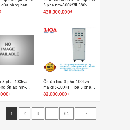
| cửa hàng bán đổi
3 pha nm-800k/3ii 380v
i hoàng mai
₫
430.000.000₫
a 3 pha 400kva -
Ổn áp lioa 3 pha 100kva
ộng ổn áp nm-
mã dr3-100kii | lioa 3 pha
100kw dải rộng 160v-430v
.000₫
82.000.000₫
1
2
3
...
61