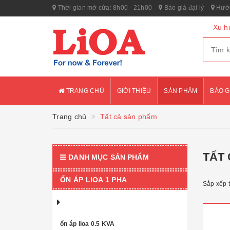
Thời gian mở cửa: 8h00 - 21h00
Báo giá đại lý
Hướn
Xu h
TRANG CHỦ
GIỚI THIỆU
SẢN PHẨM
BÁO G
Trang chủ
Tất cả sản phẩm
TẤT
DANH MỤC SẢN PHẨM
ỔN ÁP LIOA 1 PHA
Sắp xếp 
ổn áp lioa 0.5 KVA