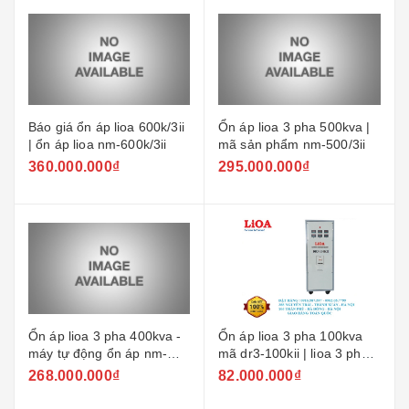
Báo giá ổn áp lioa 600k/3ii
Ổn áp lioa 3 pha 500kva |
| ổn áp lioa nm-600k/3ii
mã sản phẩm nm-500/3ii
360.000.000₫
295.000.000₫
Ổn áp lioa 3 pha 400kva -
Ổn áp lioa 3 pha 100kva
máy tự động ổn áp nm-
mã dr3-100kii | lioa 3 pha
400kii
100kw dải rộng 160v-430v
268.000.000₫
82.000.000₫