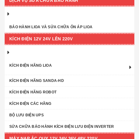
DỊCH VỤ SỬA CHỮA BẢO HÀNH
BẢO HÀNH LIOA VÀ SỬA CHỮA ỔN ÁP LIOA
KÍCH ĐIỆN 12V 24V LÊN 220V
KÍCH ĐIỆN HÃNG LIOA
KÍCH ĐIỆN HÃNG SANDA-HD
KÍCH ĐIỆN HÃNG ROBOT
KÍCH ĐIỆN CÁC HÃNG
BỘ LƯU ĐIỆN UPS
SỬA CHỮA BẢO HÀNH KÍCH ĐIỆN LƯU ĐIỆN INVERTER
MÁY NẠP ẮC QUY 12V 24V 36V 48V 220V