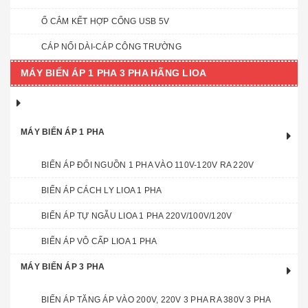
Ổ CẮM KẾT HỢP CỔNG USB 5V
CÁP NỐI DÀI-CÁP CÔNG TRƯỜNG
MÁY BIẾN ÁP 1 PHA 3 PHA HÃNG LIOA
MÁY BIẾN ÁP 1 PHA
BIẾN ÁP ĐỔI NGUỒN 1 PHA VÀO 110V-120V RA 220V
BIẾN ÁP CÁCH LY LIOA 1 PHA
BIẾN ÁP TỰ NGẪU LIOA 1 PHA 220V/100V/120V
BIẾN ÁP VÔ CẤP LIOA 1 PHA
MÁY BIẾN ÁP 3 PHA
BIẾN ÁP TĂNG ÁP VÀO 200V, 220V 3 PHA RA 380V 3 PHA