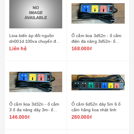
Lioa-biến áp đổi nguồn
Ổ cắm lioa 3d52n - ổ cắm
dn001d 100va chuyển đổi
điện đa năng 3d52n- ổ
220v sang 100v 110v 120v
cắm 3 chấu đa năng dài
Liên hệ
168.000₫
5m
Ổ cắm lioa 3d32n - ổ cắm
Ổ cắm 6d52n dây 5m 6 ổ
3 ổ đa năng dây 3m- ổ
cắm hãng lioa nhật linh
cắm 3 lỗ đa năng dài 3m
146.000₫
280.000₫