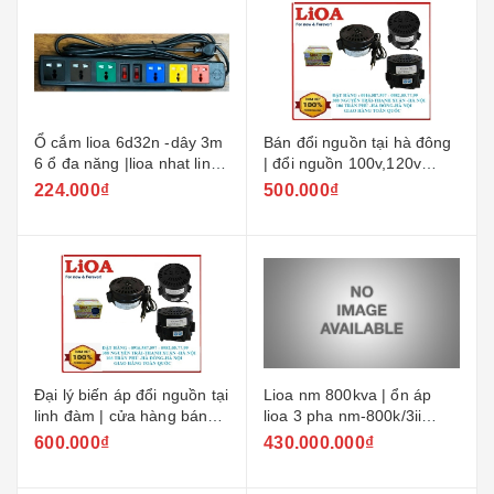
Ổ cắm lioa 6d32n -dây 3m
Bán đổi nguồn tại hà đông
6 ổ đa năng |lioa nhat linh
| đổi nguồn 100v,120v
ha noi-2024
dùng cho nồi cơm tại hà
224.000₫
500.000₫
đông
Đại lý biến áp đổi nguồn tại
Lioa nm 800kva | ổn áp
linh đàm | cửa hàng bán
lioa 3 pha nm-800k/3ii
đổi nguồn tại hoàng mai
380v
600.000₫
430.000.000₫