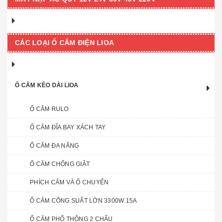
CÁC LOẠI Ổ CẮM ĐIỆN LIOA
Ổ CẮM KÉO DÀI LIOA
Ổ CẮM RULO
Ổ CẮM ĐĨA BAY XÁCH TAY
Ổ CẮM ĐA NĂNG
Ổ CẮM CHỐNG GIẬT
PHÍCH CẮM VÀ Ổ CHUYỂN
Ổ CẮM CÔNG SUẤT LỚN 3300W 15A
Ổ CẮM PHỔ THÔNG 2 CHẤU