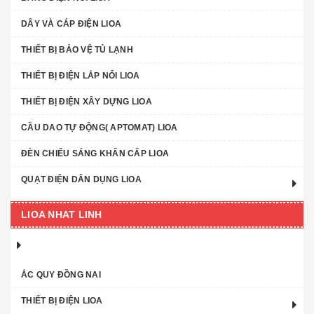
DÂY VÀ CÁP ĐIỆN LIOA
THIẾT BỊ BẢO VỆ TỦ LẠNH
THIẾT BỊ ĐIỆN LẮP NỔI LIOA
THIẾT BỊ ĐIỆN XÂY DỰNG LIOA
CẦU DAO TỰ ĐỘNG( APTOMAT) LIOA
ĐÈN CHIẾU SÁNG KHẨN CẤP LIOA
QUẠT ĐIỆN DÂN DỤNG LIOA
LIOA NHAT LINH
ẮC QUY ĐỒNG NAI
THIẾT BỊ ĐIỆN LIOA