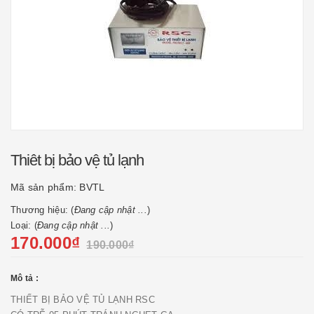
Thiêt bị bảo vệ tủ lạnh
Mã sản phẩm:
BVTL
Thương hiệu: (
Đang cập nhật ...
)
Loại: (
Đang cập nhật ...
)
170.000₫
190.000₫
Mô tả :
THIẾT BỊ BẢO VỆ TỦ LẠNH RSC