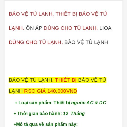
BẢO VỆ TỦ LẠNH, THIẾT BỊ BẢO VỆ TỦ
LẠNH,
ỔN ÁP
DÙNG CHO TỦ LẠNH,
LIOA
DÙNG CHO TỦ LẠNH,
BẢO VỆ TỦ LẠNH
BẢO VỆ TỦ LẠNH
, THIẾT BỊ
BẢO VỆ TỦ
LẠNH
RSC GIÁ 140.000VNĐ
+ Loại sản phẩm: Thiết bị
nguồn AC & DC
+ Thời gian bảo hành:
12 Tháng
+Mô tả qua về sản phẩm này: