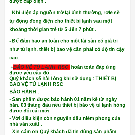
được cấp điện .
- Khi điện áp nguồn trở lại bình thường, rơle sẽ
tự động đóng điện cho thiết bị lạnh sau một
khoảng thời gian trễ từ 5 đến 7 phút .
- Để đảm bao an toàn cho một tài sản có giá trị
như tủ lạnh, thiết bị bao vệ cần phải có độ tin cậy
cao.
+
BẢO VỆ TỦ LẠNH RSC
hoàn toàn đáp ứng
được yêu cầu đó .
Quý khách sẽ hài l òng khi sử dụng : THIẾT BỊ
BẢO VỆ TỦ LẠNH RSC
BẢO HÀNH :
- Sản phẩm được bảo hành 01 năm kể từ ngày
bán, 03 tháng đầu nếu thiết bị bảo vệ tủ lạnh hỏng
được đổi cái mới
- Với điều kiện còn nguyên dấu niêm phong của
nhà sản xuất .
- Xin cám ơn Quý khách đã tin dùng sản phẩm