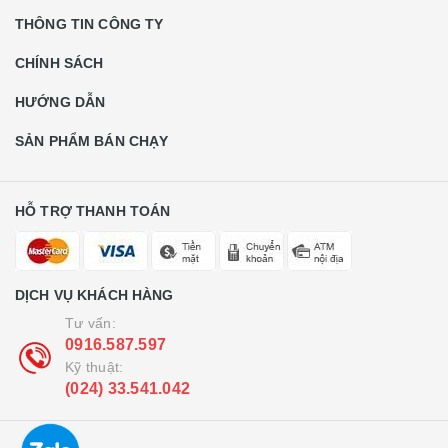
THÔNG TIN CÔNG TY
CHÍNH SÁCH
HƯỚNG DẪN
SẢN PHẨM BÁN CHẠY
HỖ TRỢ THANH TOÁN
DỊCH VỤ KHÁCH HÀNG
Tư vấn:
0916.587.597
Kỹ thuật:
(024) 33.541.042