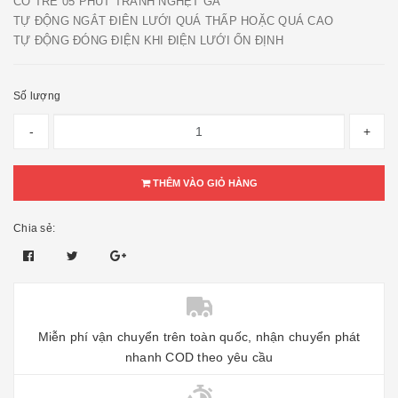
CÓ TRỄ 05 PHÚT TRÁNH NGHẸT GA
TỰ ĐỘNG NGẮT ĐIÊN LƯỚI QUÁ THẤP HOẶC QUÁ CAO
TỰ ĐỘNG ĐÓNG ĐIỆN KHI ĐIỆN LƯỚI ỔN ĐỊNH
Số lượng
-
+
THÊM VÀO GIỎ HÀNG
Chia sẻ:
Miễn phí vận chuyển trên toàn quốc, nhận chuyển phát
nhanh COD theo yêu cầu