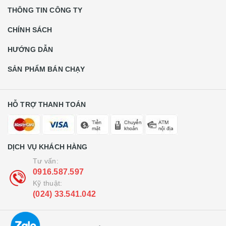
THÔNG TIN CÔNG TY
CHÍNH SÁCH
HƯỚNG DẪN
SẢN PHẨM BÁN CHẠY
HỖ TRỢ THANH TOÁN
DỊCH VỤ KHÁCH HÀNG
Tư vấn:
0916.587.597
Kỹ thuật:
(024) 33.541.042