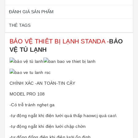
ĐÁNH GIÁ SẢN PHẨM
THẺ TAGS
BẢO VỆ THIÊT BỊ LẠNH STANDA -
BẢO
VỆ TỦ LẠNH
CHÍNH XÁC -AN TOÀN-TIN CẬY
MODEL PRO 108
-Có trễ tránh nghẹt ga
-tự động ngắt khị điện lưới quá thấp haowcj quá cao\
-tự động ngắt khi điện lưới chập chờn
-tự đống đống điện khi điện lưới ổn định