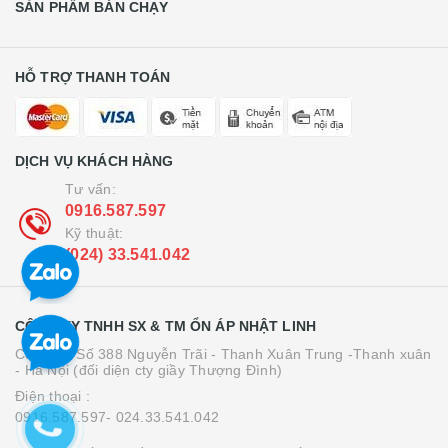
SẢN PHẨM BÁN CHẠY
HỖ TRỢ THANH TOÁN
DỊCH VỤ KHÁCH HÀNG
Tư vấn:
0916.587.597
Kỹ thuật:
(024) 33.541.042
CÔNG TY TNHH SX & TM ỔN ÁP NHẬT LINH
Cơ sở 1: Số 388 Nguyễn Trãi - Thanh Xuân Trung -Thanh xuân
- Hà Nội (đối diện cty giầy Thượng Đình)
Điện thoại :
0916.587.597- 024.33.541.042