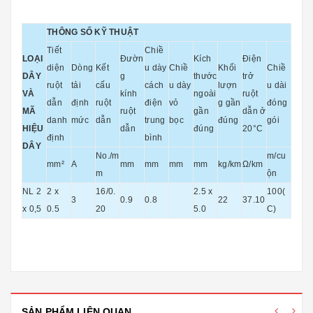
THÔNG SỐ KỸ THUẬT
Tiết
Chiề
LOẠI
Đườn
Kích
Điện
diện
Dòng
Kết
u dày
Chiề
Khối
Chiề
DÂY
g
thước
trở
ruột
tải
cấu
cách
u dày
lượn
u dài
VÀ
kính
ngoài
ruột
dẫn
định
ruột
điện
vỏ
g gần
đóng
MÃ
ruột
gần
dẫn ở
danh
mức
dẫn
trung
bọc
đúng
gói
HIỆU
dẫn
đúng
20°C
định
bình
DÂY
No./m
m/cu
mm²
A
mm
mm
mm
mm
kg/km
Ω/km
m
ộn
NL 2
2 x
16/0.
2.5 x
100(
3
0.9
0.8
22
37.10
x 0,5
0.5
20
5.0
C)
SẢN PHẨM LIÊN QUAN