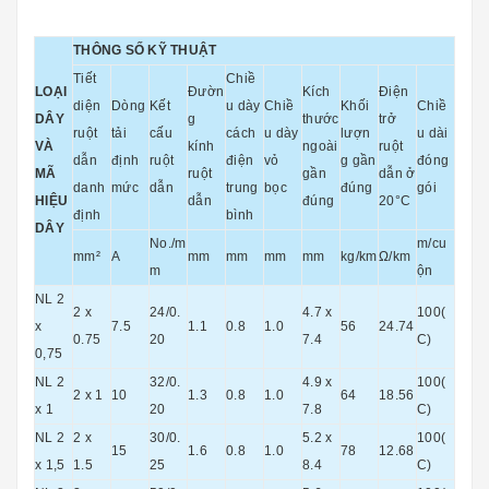
THÔNG SỐ KỸ THUẬT
Tiết
Chiề
LOẠI
Đườn
Kích
Điện
diện
Dòng
Kết
u dày
Chiề
Khối
Chiề
DÂY
g
thước
trở
ruột
tải
cấu
cách
u dày
lượn
u dài
VÀ
kính
ngoài
ruột
dẫn
định
ruột
điện
vỏ
g gần
đóng
MÃ
ruột
gần
dẫn ở
danh
mức
dẫn
trung
bọc
đúng
gói
HIỆU
dẫn
đúng
20°C
định
bình
DÂY
No./m
m/cu
mm²
A
mm
mm
mm
mm
kg/km
Ω/km
m
ộn
NL 2
2 x
24/0.
4.7 x
100(
x
7.5
1.1
0.8
1.0
56
24.74
0.75
20
7.4
C)
0,75
NL 2
32/0.
4.9 x
100(
2 x 1
10
1.3
0.8
1.0
64
18.56
x 1
20
7.8
C)
NL 2
2 x
30/0.
5.2 x
100(
15
1.6
0.8
1.0
78
12.68
x 1,5
1.5
25
8.4
C)