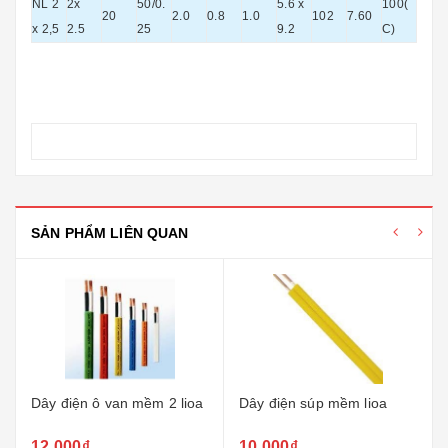
NL 2
2x
50/0.
5.6 x
100(
20
2.0
0.8
1.0
102
7.60
x 2,5
2.5
25
9.2
C)
SẢN PHẨM LIÊN QUAN
Dây điện ô van mềm 2 lioa
Dây điện súp mềm lioa
12.000₫
10.000₫