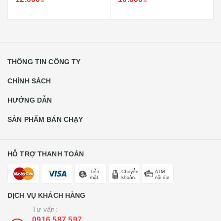
THÔNG TIN CÔNG TY
CHÍNH SÁCH
HƯỚNG DẪN
SẢN PHẨM BÁN CHẠY
HỖ TRỢ THANH TOÁN
DỊCH VỤ KHÁCH HÀNG
Tư vấn:
0916.587.597