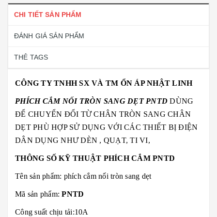
CHI TIẾT SẢN PHẨM
ĐÁNH GIÁ SẢN PHẨM
THẺ TAGS
CÔNG TY TNHH SX VÀ TM ỔN ÁP NHẬT LINH
PHÍCH CẮM NỐI TRÒN SANG DẸT PNTD
DÙNG
ĐỂ CHUYỂN ĐỔI TỪ CHÂN TRÒN SANG CHÂN
DẸT PHÙ HỢP SỬ DỤNG VỚI CÁC THIẾT BỊ ĐIỆN
DÂN DỤNG NHƯ DÈN , QUẠT, TI VI,
THÔNG SỐ KỸ THUẬT PHÍCH CẮM PNTD
Tên sản phẩm: phích cắm nối tròn sang dẹt
Mã sản phẩm:
PNTD
Công suất chịu tải:10A