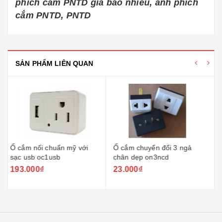
phích cắm PNTD giá bao nhiêu, ảnh phích
cắm PNTD, PNTD
SẢN PHẨM LIÊN QUAN
Ổ cắm chuyển đổi 3 ngả
Ổ cắm nối chia 3 ngả chân
chân dẹp on3ncd
tròn on3nc5
23.000₫
23.000₫