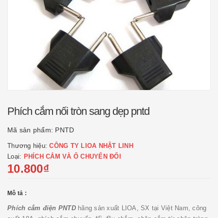
Phích cắm nối tròn sang dẹp pntd
Mã sản phẩm:
PNTD
Thương hiệu:
CÔNG TY LIOA NHẬT LINH
Loại:
PHÍCH CẮM VÀ Ổ CHUYỂN ĐỔI
10.800₫
Mô tả :
Phích cắm điện PNTD
hãng sản xuất LIOA, SX tại Việt Nam, công