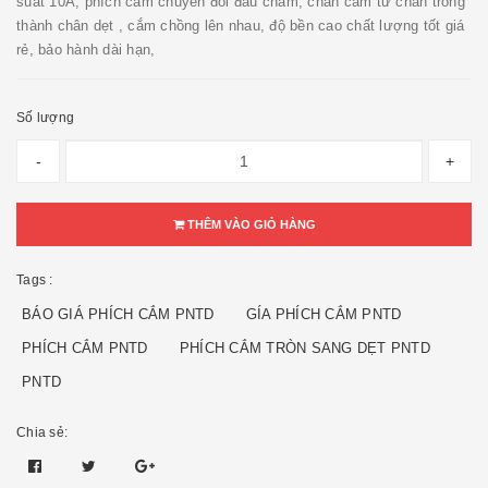
suất 10A, phích cắm chuyển đổi đầu chắm, chân cắm từ chân tròng
thành chân dẹt , cắm chồng lên nhau, độ bền cao chất lượng tốt giá
rẻ, bảo hành dài hạn,
Số lượng
-
+
THÊM VÀO GIỎ HÀNG
Tags :
BÁO GIÁ PHÍCH CẮM PNTD
GÍA PHÍCH CẮM PNTD
PHÍCH CẮM PNTD
PHÍCH CẮM TRÒN SANG DẸT PNTD
PNTD
Chia sẻ: