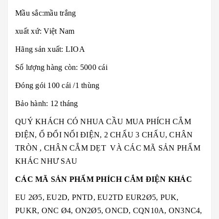
Mầu sắc:mầu trắng
xuất xứ: Việt Nam
Hãng sản xuất: LIOA
Số lượng hàng còn: 5000 cái
Đóng gói 100 cái /1 thùng
Bảo hành: 12 tháng
QUÝ KHÁCH CÓ NHUA CẦU MUA PHÍCH CẮM
ĐIỆN, Ổ ĐỔI NỐI ĐIỆN, 2 CHẤU 3 CHẤU, CHÂN
TRÒN , CHÂN CẮM DẸT VÀ CÁC MÃ SẢN PHẨM
KHÁC NHƯ SAU
CÁC MÃ SẢN PHẨM PHÍCH CẮM ĐIỆN KHÁC
EU 2Ø5, EU2D, PNTD, EU2TD EUR2Ø5, PUK,
PUKR, ONC Ø4, ON2Ø5, ONCD, CQN10A, ON3NC4,