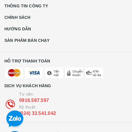
THÔNG TIN CÔNG TY
CHÍNH SÁCH
HƯỚNG DẪN
SẢN PHẨM BÁN CHẠY
HỖ TRỢ THANH TOÁN
DỊCH VỤ KHÁCH HÀNG
Tư vấn:
0916.587.597
Kỹ thuật:
(024) 33.541.042