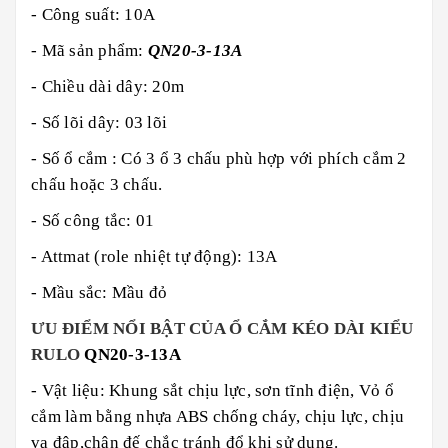
- Công suất: 10A
- Mã sản phẩm:
QN20-3-13A
- Chiều dài dây: 20m
- Số lõi dây: 03 lõi
- Số ổ cắm : Có 3 ổ 3 chấu phù hợp với phích cắm 2
chấu hoặc 3 chấu.
- Số công tắc: 01
- Attmat (role nhiệt tự động): 13A
- Mầu sắc: Mầu đỏ
ƯU ĐIỂM NỔI BẬT CỦA Ổ CẮM KÉO DÀI KIỂU
RULO
QN20-3-13A
- Vật liệu: Khung sắt chịu lực, sơn tĩnh điện, Vỏ ổ
cắm làm bằng nhựa ABS chống cháy, chịu lực, chịu
va đập,chân đế chắc tránh đổ khi sử dụng.