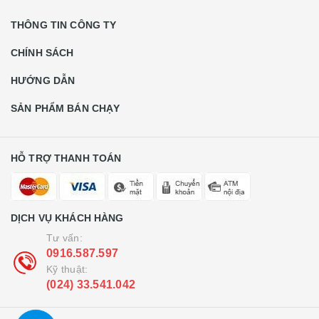
THÔNG TIN CÔNG TY
CHÍNH SÁCH
HƯỚNG DẪN
SẢN PHẨM BÁN CHẠY
HỖ TRỢ THANH TOÁN
DỊCH VỤ KHÁCH HÀNG
Tư vấn:
0916.587.597
Kỹ thuật:
(024) 33.541.042