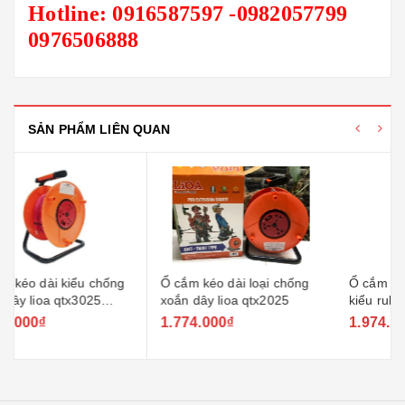
Hotline: 0916587597 -0982057799
0976506888
SẢN PHẨM LIÊN QUAN
Ổ cắm kéo dài loại chống
Ổ cắm kéo dài quay tay
xoắn dây lioa qtx2025
kiểu rulo qt3025 (loại dùng
cho công trường)
1.774.000₫
1.974.000₫