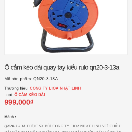
Ổ cắm kéo dài quay tay kiểu rulo qn20-3-13a
Mã sản phẩm:
QN20-3-13A
Thương hiệu:
CÔNG TY LIOA NHẬT LINH
Loại:
Ổ CẮM KÉO DÀI
999.000₫
Mô tả :
QN20-3-13A
ĐƯỢC SX BỞI CÔNG TY LIOA NHẬT LINH VỚI CHIỀU