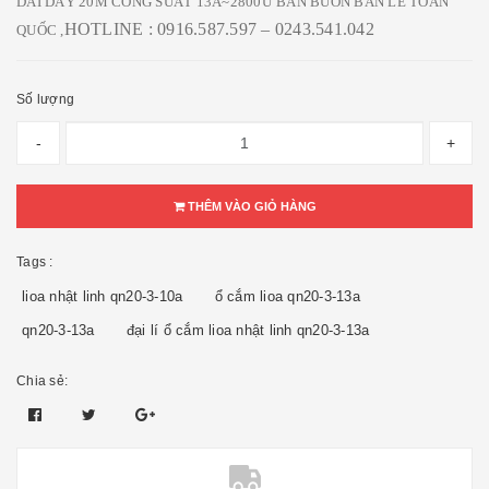
DÀI DÂY 20M CÔNG SUẤT 13A~2800Ư BÁN BUÔN BÁN LẺ TOÀN
HOTLINE : 0916.587.597 – 0243.541.042
QUỐC ,
Số lượng
-
+
THÊM VÀO GIỎ HÀNG
Tags :
lioa nhật linh qn20-3-10a
ổ cắm lioa qn20-3-13a
qn20-3-13a
đại lí ổ cắm lioa nhật linh qn20-3-13a
Chia sẻ: