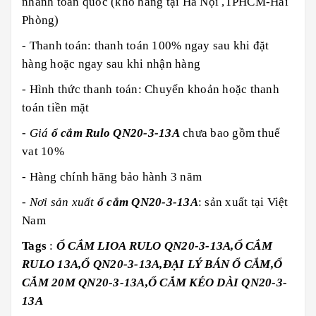
nhanh toàn quốc (kho hàng tại Hà Nội ,TPHCM-Hải
Phòng)
- Thanh toán: thanh toán 100% ngay sau khi đặt
hàng hoặc ngay sau khi nhận hàng
- Hình thức thanh toán: Chuyển khoản hoặc thanh
toán tiền mặt
-
Giá
ổ cắm Rulo
QN20-3-13A
chưa bao gồm thuế
vat 10%
- Hàng chính hãng bảo hành 3 năm
-
Nơi sản xuất
ổ cắm
QN20-3-13A
: sản xuất tại Việt
Nam
Tags
:
Ổ CẮM LIOA RULO
QN20-3-13A,Ổ CẮM
RULO 13A,Ổ QN20-3-13A,ĐẠI LÝ BÁN Ổ CẮM,Ổ
CẮM 20M QN20-3-13A,Ổ CẮM KÉO DÀI QN20-3-
13A