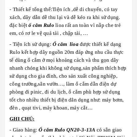
- Thiết kế tổng thể:Tiện ích ,dễ di chuyển, có tay
xách, dây dẫn dễ thu lại và dễ kéo ra khi sử dụng.
đặc biệt
ổ cắm Rulo
lioa rất an toàn vì nắp che trẻ
em, có rơ le vệ quá tải , chập tải, …
- Tiện ích sử dụng:
Ổ cắm lioa
được thiết kế dạng
Rulo kết hợp dây nguồn 20m đáp ứng nhu cầu thực
tế dùng ổ cắm ở mọi khoảng cách và thu gọn dây
nhanh chóng khi không sử dụng,sản phẩm thích hợp
sử dụng cho gia đình, cho sản xuất công nghiệp,
công trường,sân vườn…, làm ổ cắm dẫn điện dự
phòng đi pinic, đi du lịch, ổ cắm phù hợp sử dụng
tốt cho nhiều thiết bị điện dân dụng như: máy bơm,
đèn , quạt tivi, máy khoan, máy cắt…
GHI CHÚ:
- Giao hàng:
Ổ cắm Rulo
QN20-3-13A
có sẵn giao