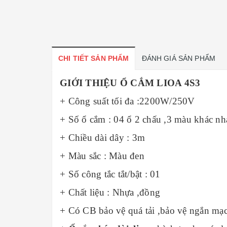
CHI TIẾT SẢN PHẨM
ĐÁNH GIÁ SẢN PHẨM
GIỚI THIỆU Ổ CẮM LIOA 4S3
+ Công suất tối đa :2200W/250V
+ Số ổ cắm : 04 ổ 2 chấu ,3 màu khác nh
+ Chiều dài dây : 3m
+ Màu sắc : Màu đen
+ Số công tắc tắt/bật : 01
+ Chất liệu : Nhựa ,đồng
+ Có CB bảo vệ quá tải ,bảo vệ ngắn mạ