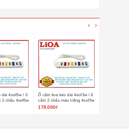
4sof5w / ổ
Ổ cắm lioa kéo dài 4sof3w / ổ
Ổ cắm lioa 4sof5/
hấu 4sof5w
cắm 2 chấu màu trắng 4sof3w
chấu 4sof5/ổ cắm 
5m 4sof5
178.000₫
193.000₫