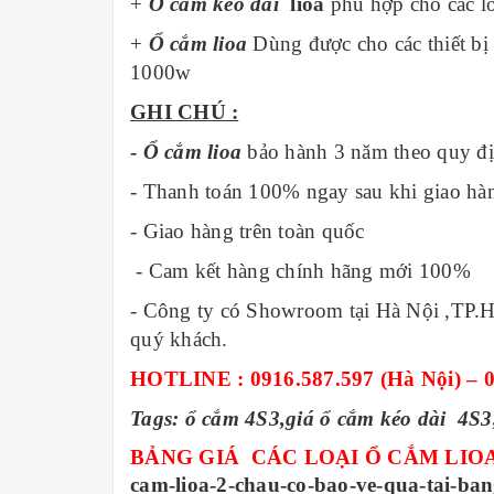
+
Ổ cắm kéo dài
lioa
phù hợp cho các l
+
Ổ cắm lioa
Dùng được cho các thiết bị 
1000w
GHI CHÚ :
-
Ổ cắm lioa
bảo hành 3 năm theo quy đị
- Thanh toán 100% ngay sau khi giao hà
- Giao hàng trên toàn quốc
- Cam kết hàng chính hãng mới 100%
- Công ty có Showroom tại Hà Nội ,TP.
quý khách.
HOTLINE : 0916.587.597 (Hà Nội) – 0
Tags: ổ cắm
4S3
,giá ổ cắm kéo dài
4S3
BẢNG GIÁ CÁC LOẠI Ổ CẮM LIOA
cam-lioa-2-chau-co-bao-ve-qua-tai-ban