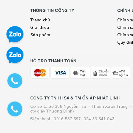
THÔNG TIN CÔNG TY
CHÍNH 
Trang chủ
Chính s
Giới thiệu
Chính s
Sản phẩm
Chính s
Quy địn
HỖ TRỢ THANH TOÁN
CÔNG TY TNHH SX & TM ỔN ÁP NHẬT LINH
Cơ sở 1: Số 388 Nguyễn Trãi - Thanh Xuân Trung -T
cty giầy Thượng Đình)
Điện thoại :
0916.587.597- 024.33.541.042