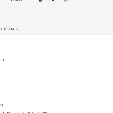
Chia sẻ:
THẺ TAGS
au
ch