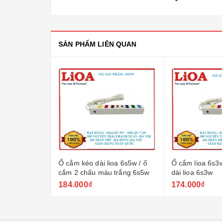
SẢN PHẨM LIÊN QUAN
Ổ cắm kéo dài lioa 6s5w / ổ
Ổ cắm lioa 6s3w/ổ c
cắm 2 chấu màu trắng 6s5w
dài lioa 6s3w
184.000₫
174.000₫