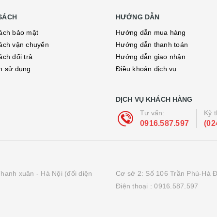
SÁCH
HƯỚNG DẪN
ách bảo mật
Hướng dẫn mua hàng
ách vận chuyển
Hướng dẫn thanh toán
ách đổi trả
Hướng dẫn giao nhận
h sử dụng
Điều khoản dịch vụ
DỊCH VỤ KHÁCH HÀNG
Tư vấn:
Kỹ t
0916.587.597
(02
hanh xuân - Hà Nội (đối diện
Cơ sở 2: Số 106 Trần Phú-Hà Đ
Điện thoại :
0916.587.597