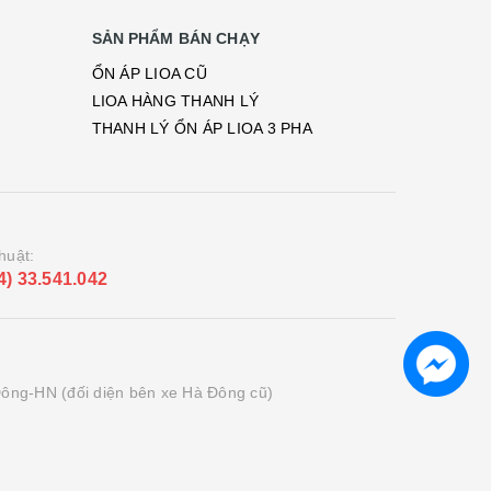
SẢN PHẨM BÁN CHẠY
ỔN ÁP LIOA CŨ
LIOA HÀNG THANH LÝ
THANH LÝ ỔN ÁP LIOA 3 PHA
huật:
4) 33.541.042
ông-HN (đối diện bên xe Hà Đông cũ)