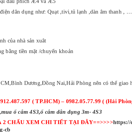
oại dầu phích
Æ
4 và
Æ
5
điện dân dụng như: Quạt ,tivi,tủ lạnh ,dàn âm thanh , ….
nh của nhà sản xuât
ng bằng tiền mặt /chuyển khoản
HCM,Bình Dương,Đồng Nai,Hải Phòng nên có thể giao h
912.487.597 ( TP.HCM) – 0982.05.77.99 ( (Hải Phòn
,mua ổ cắm
4S3
,ổ cắm dân dụng 3m-
4S3
 2 CHẤU XEM CHI TIẾT TẠI ĐÂY==
>>>>
https:/
g-cb