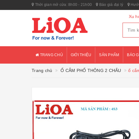
Thời gian mở cửa: 8h00 - 21h00
Báo giá đại lý
Hướn
Xu h
TRANG CHỦ
GIỚI THIỆU
SẢN PHẨM
BÁO G
Trang chủ
Ổ CẮM PHỔ THÔNG 2 CHẤU
ổ cắ