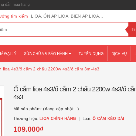
g dẫn mua hàng
ướng tìm kiếm
LIOA, ỔN ÁP LIOA, BIẾN ÁP LIOA...
IÁ ĐẠI LÝ
SỬA CHỮA & BẢO HÀNH
TUYỂN DỤNG
DỊCH VỤ
m lioa 4s3/ổ cắm 2 chấu 2200w 4s3/ổ cắm 3m-4s3
Ổ cắm lioa 4s3/ổ cắm 2 chấu 2200w 4s3/ổ c
4s3
Mã sản phẩm:
(đang cập nhật...)
Thương hiệu:
LIOA CHÍNH HÃNG
Loại:
Ổ CẮM KÉO DÀI
109.000₫