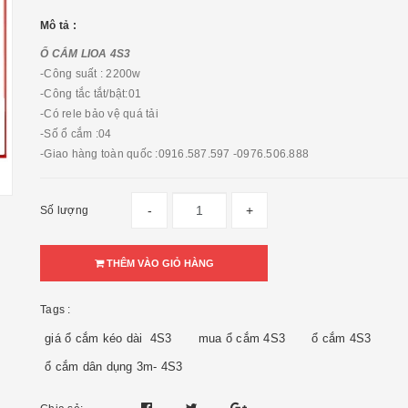
Mô tả :
Ổ CẮM LIOA 4S3
-Công suất : 2200w
-Công tắc tắt/bật:01
-Có rele bảo vệ quá tải
-Số ổ cắm :04
-Giao hàng toàn quốc :0916.587.597 -0976.506.888
-
+
Số lượng
THÊM VÀO GIỎ HÀNG
Tags :
giá ổ cắm kéo dài 4S3
mua ổ cắm 4S3
ổ cắm 4S3
ổ cắm dân dụng 3m- 4S3