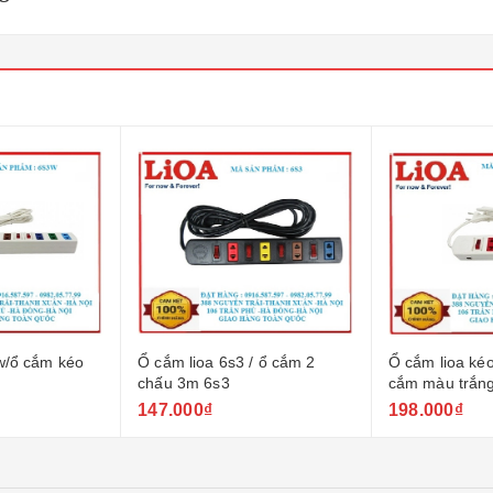
ắm kéo
Ổ cắm lioa 6s3 / ổ cắm 2
Ổ cắm lioa kéo dài 
chấu 3m 6s3
cắm màu trắng 2 c
147.000₫
198.000₫