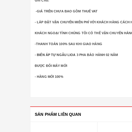
Ghi Chú:
-GIÁ TRÊN CHƯA BAO GỒM THUẾ VAT
- LẮP ĐẶT VẬN CHUYỂN MIỂN PHÍ VỚI KHÁCH HÀNG CÁCH H
KHÁCH NGOẠI TỈNH CHÚNG TÔI CÓ THỂ VẬN CHUYỂN HÀN
-THANH TOÁN 100% SAU KHI GIAO HÀNG
-
BIẾN ÁP TỰ NGẪU LIOA
3 PHA BẢO HÀNH 02 NĂM
ĐƯỢC ĐỔI MÁY MỚI
- HÀNG MỚI 100%
SẢN PHẨM LIÊN QUAN
-12%