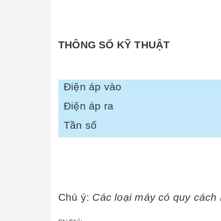
THÔNG SỐ KỸ THUẬT
Điện áp vào
Điện áp ra
Tần số
Chú ý:
Các loại máy có quy cách 