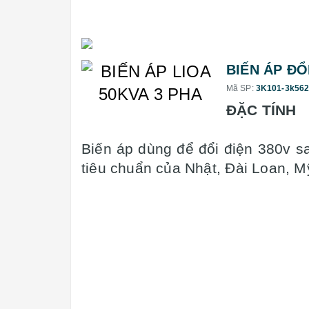
BIẾN ÁP ĐỔ
Mã SP:
3K101-3k56
ĐẶC TÍNH
Biến áp dùng để đổi điện 380v s
tiêu chuẩn của Nhật, Đài Loan, Mỹ