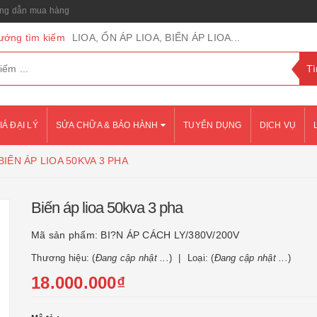
g dẫn mua hàng
ướng tìm kiếm
LIOA, ỔN ÁP LIOA, BIẾN ÁP LIOA...
IÁ ĐẠI LÝ
SỬA CHỮA & BẢO HÀNH
TUYỂN DỤNG
DỊCH VỤ
BIẾN ÁP LIOA 50KVA 3 PHA
Biến áp lioa 50kva 3 pha
Mã sản phẩm:
BI?N ÁP CÁCH LY/380V/200V
Thương hiệu: (
Đang cập nhật ...
)
Loại: (
Đang cập nhật ...
)
18.000.000₫