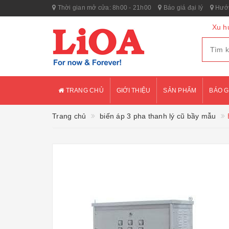
Thời gian mở cửa: 8h00 - 21h00
Báo giá đại lý
Hướn
Xu h
TRANG CHỦ
GIỚI THIỆU
SẢN PHẨM
BÁO G
Trang chủ
biến áp 3 pha thanh lý cũ bầy mẫu