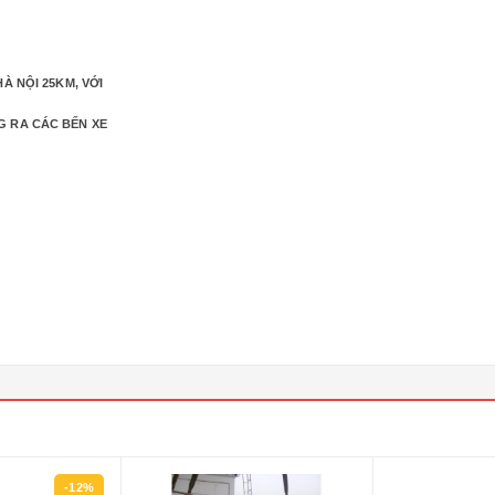
À NỘI 25KM, VỚI
G RA CÁC BẾN XE