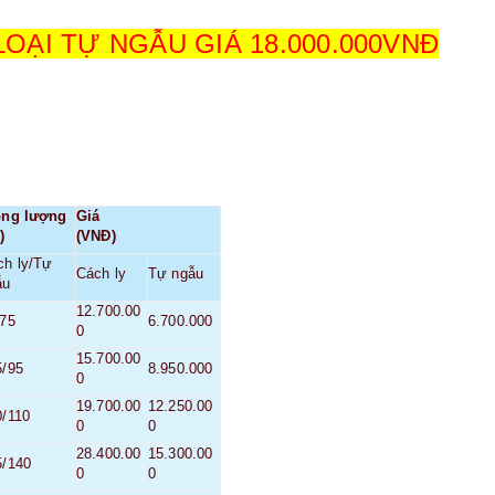
 LOẠI TỰ NGẪU GIÁ 18.000.000VNĐ
ọng lượng
Giá
)
(VNĐ)
ch ly/Tự
Cách ly
Tự ngẫu
ẫu
12.700.00
/75
6.700.000
0
15.700.00
5/95
8.950.000
0
19.700.00
12.250.00
0/110
0
0
28.400.00
15.300.00
5/140
0
0