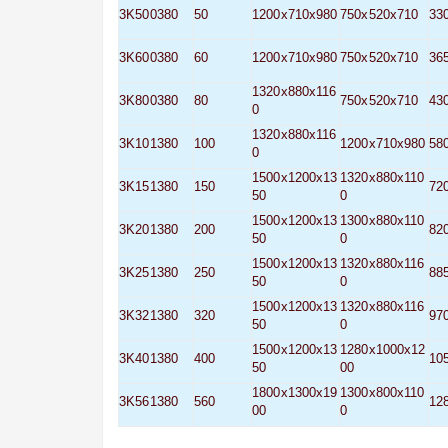
3K500380
50
1200x710x980
750x520x710
33
3K600380
60
1200x710x980
750x520x710
36
1320x880x116
3K800380
80
750x520x710
43
0
1320x880x116
3K101380
100
1200x710x980
58
0
1500x1200x13
1320x880x110
3K151380
150
72
50
0
1500x1200x13
1300x880x110
3K201380
200
82
50
0
1500x1200x13
1320x880x116
3K251380
250
88
50
0
1500x1200x13
1320x880x116
3K321380
320
97
50
0
1500x1200x13
1280x1000x12
3K401380
400
10
50
00
1800x1300x19
1300x800x110
3K561380
560
12
00
0