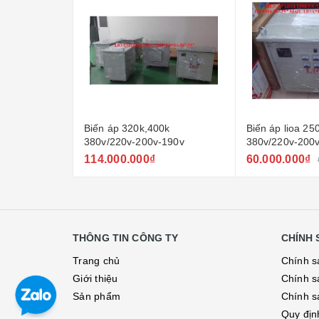
0k
Biến áp lioa 250kva
Biến áp lioa 8
-190v
380v/220v-200v| biến áp
3k801m2yh5yt ,
252m2yh5yt
100kva msp 3k
60.000.000₫
24.650.000₫
68.450.000₫
THÔNG TIN CÔNG TY
CHÍNH 
Trang chủ
Chính s
Giới thiệu
Chính s
Sản phẩm
Chính s
Quy địn