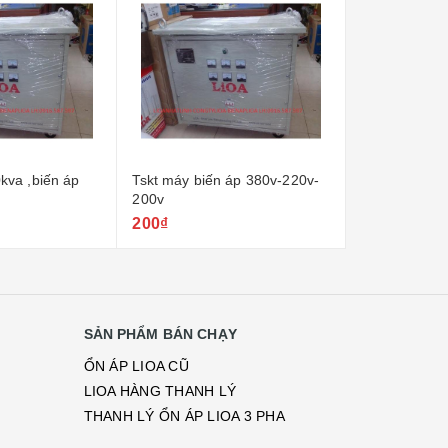
 áp 380v-220v-
Biến áp lioa -bảng giá máy
Biến áp lioa 
biến áp tự ngẫu
380v/220v/200v
200₫
24.000.000
SẢN PHẨM BÁN CHẠY
ỔN ÁP LIOA CŨ
LIOA HÀNG THANH LÝ
THANH LÝ ỔN ÁP LIOA 3 PHA