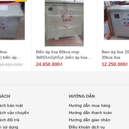
0kva msp
Bien áp lioa 20kva ,biến áp
Tskt máy biến
biến áp lioa
30kva lioa
200v
102m2yh5yt
12.250.000₫
200₫
SÁCH
HƯỚNG DẪN
ách bảo mật
Hướng dẫn mua hàng
ách vận chuyển
Hướng dẫn thanh toán
ách đổi trả
Hướng dẫn giao nhận
h sử dụng
Điều khoản dịch vụ