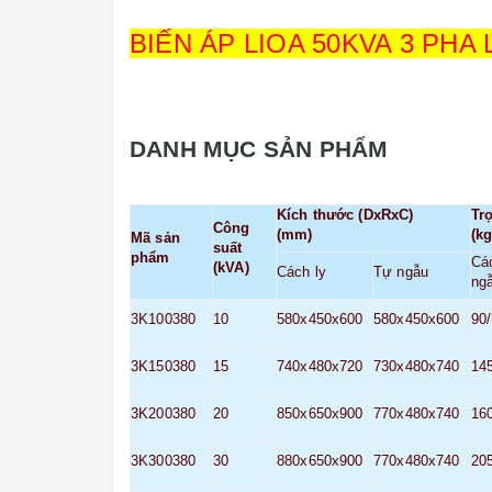
BIẾN ÁP LIOA 50KVA 3 PHA
DANH MỤC SẢN PHẨM
Kích thước (DxRxC)
Tr
Công
(mm)
(kg
Mã sản
suất
phẩm
Cá
(kVA)
Cách ly
Tự ngẫu
ng
3K100380
10
580x450x600
580x450x600
90
3K150380
15
740x480x720
730x480x740
14
3K200380
20
850x650x900
770x480x740
16
3K300380
30
880x650x900
770x480x740
20