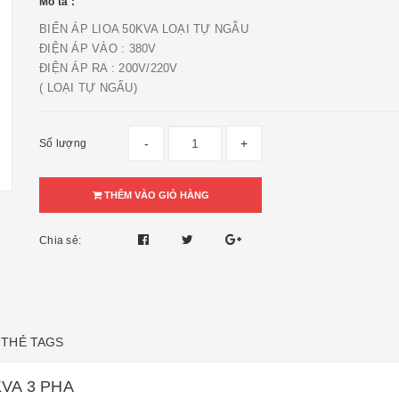
Mô tả :
BIẾN ÁP LIOA 50KVA LOẠI TỰ NGẪU
ĐIỆN ÁP VÀO : 380V
ĐIỆN ÁP RA : 200V/220V
( LOẠI TỰ NGẨU)
-
+
Số lượng
THÊM VÀO GIỎ HÀNG
Chia sẻ:
THẺ TAGS
KVA 3 PHA